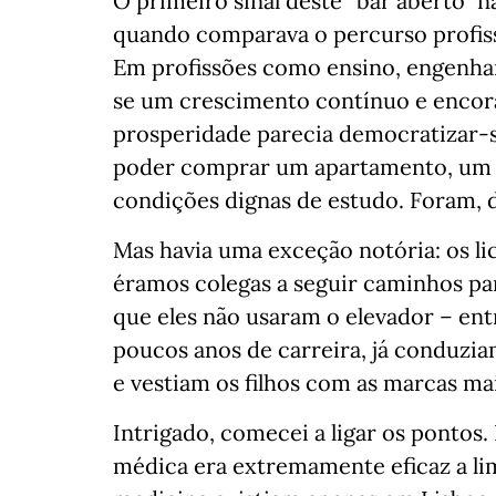
O primeiro sinal deste “bar aberto” 
quando comparava o percurso profissi
Em profissões como ensino, engenharia
se um crescimento contínuo e encoraj
prosperidade parecia democratizar-s
poder comprar um apartamento, um ca
condições dignas de estudo. Foram, 
Mas havia uma exceção notória: os li
éramos colegas a seguir caminhos par
que eles não usaram o elevador – e
poucos anos de carreira, já conduzi
e vestiam os filhos com as marcas mai
Intrigado, comecei a ligar os pontos
médica era extremamente eficaz a lim