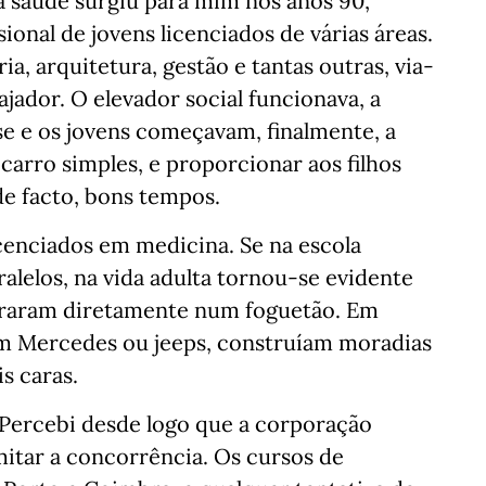
na saúde surgiu para mim nos anos 90,
onal de jovens licenciados de várias áreas.
, arquitetura, gestão e tantas outras, via-
ador. O elevador social funcionava, a
e e os jovens começavam, finalmente, a
rro simples, e proporcionar aos filhos
de facto, bons tempos.
cenciados em medicina. Se na escola
alelos, na vida adulta tornou-se evidente
ntraram diretamente num foguetão. Em
am Mercedes ou jeeps, construíam moradias
s caras.
. Percebi desde logo que a corporação
itar a concorrência. Os cursos de