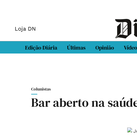
Loja DN
Edição Diária
Últimas
Opinião
Víde
Colunistas
Bar aberto na saúd