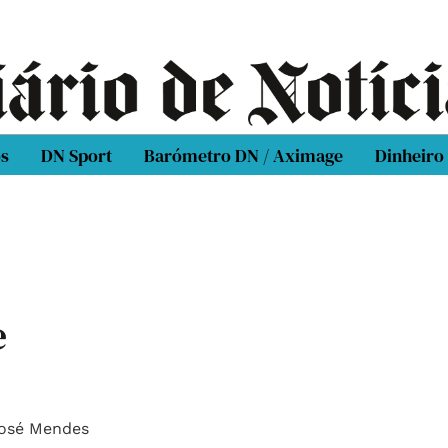
os
DN Sport
Barómetro DN / Aximage
Dinheiro
e