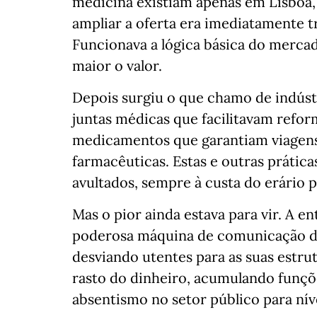
medicina existiam apenas em Lisboa, 
ampliar a oferta era imediatamente 
Funcionava a lógica básica do merca
maior o valor.
Depois surgiu o que chamo de indústr
juntas médicas que facilitavam refor
medicamentos que garantiam viagens 
farmacêuticas. Estas e outras práti
avultados, sempre à custa do erário p
Mas o pior ainda estava para vir. A e
poderosa máquina de comunicação ded
desviando utentes para as suas estru
rasto do dinheiro, acumulando funçõe
absentismo no setor público para nív