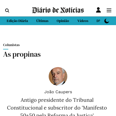
Edição Diária
Últimas
Opinião
Vídeos
DN Sport
Colunistas
As propinas
João Caupers
Antigo presidente do Tribunal
Constitucional e subscritor do 'Manifesto
50+50 pela Reforma da Justiça'