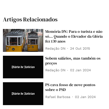
Artigos Relacionados
Memória DN: Para o turista e não
só... Quando o Elevador da Glória
fez 130 anos
Redação DN
24 Out 2015
Sobem salários, mas também os
preços
Redação DN
02 Jan 2024
PS cava fosso de nove pontos
sobre o PSD
Rafael Barbosa
02 Jan 2024