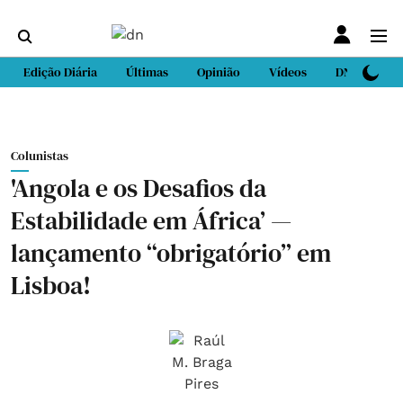
Edição Diária
Últimas
Opinião
Vídeos
DN Sport
Colunistas
'Angola e os Desafios da
Estabilidade em África’ —
lançamento “obrigatório” em
Lisboa!