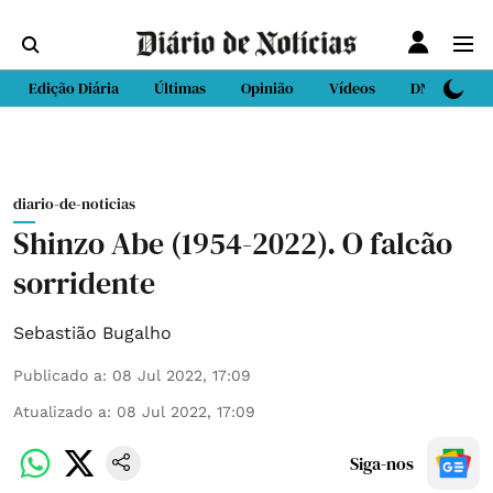
Edição Diária
Últimas
Opinião
Vídeos
DN Sport
diario-de-noticias
Shinzo Abe (1954-2022). O falcão
sorridente
Sebastião Bugalho
Publicado a
:
08 Jul 2022, 17:09
Atualizado a
:
08 Jul 2022, 17:09
Siga-nos