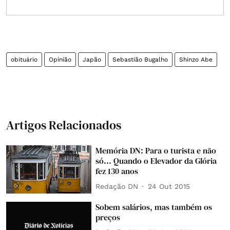
obituário
Opinião
Japão
Sebastião Bugalho
Shinzo Abe
Artigos Relacionados
Memória DN: Para o turista e não
só... Quando o Elevador da Glória
fez 130 anos
Redação DN
24 Out 2015
Sobem salários, mas também os
preços