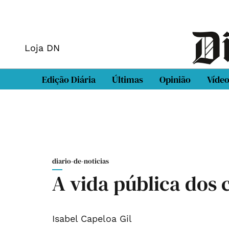
Loja DN
Edição Diária
Últimas
Opinião
Víde
diario-de-noticias
A vida pública dos 
Isabel Capeloa Gil