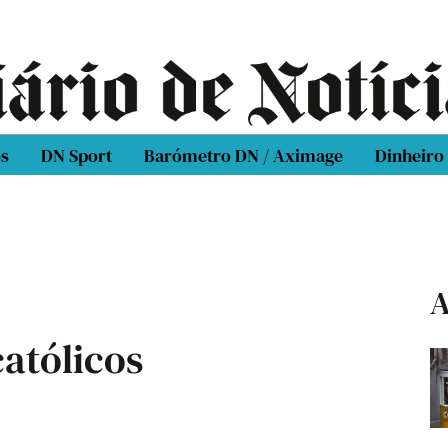
os
DN Sport
Barómetro DN / Aximage
Dinheiro
A
católicos