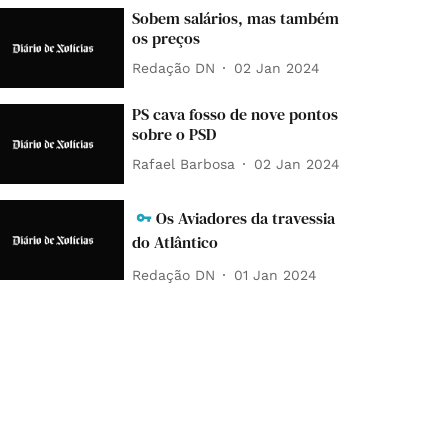
Sobem salários, mas também
os preços
Redação DN
02 Jan 2024
PS cava fosso de nove pontos
sobre o PSD
Rafael Barbosa
02 Jan 2024
Os Aviadores da travessia
do Atlântico
Redação DN
01 Jan 2024