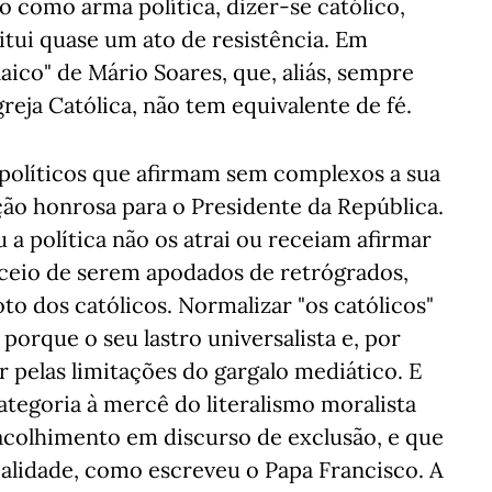
o como arma política, dizer-se católico,
itui quase um ato de resistência. Em
 laico" de Mário Soares, que, aliás, sempre
greja Católica, não tem equivalente de fé.
s políticos que afirmam sem complexos a sua
eção honrosa para o Presidente da República.
 a política não os atrai ou receiam afirmar
eceio de serem apodados de retrógrados,
to dos católicos. Normalizar "os católicos"
porque o seu lastro universalista e, por
ar pelas limitações do gargalo mediático. E
tegoria à mercê do literalismo moralista
acolhimento em discurso de exclusão, e que
realidade, como escreveu o Papa Francisco. A