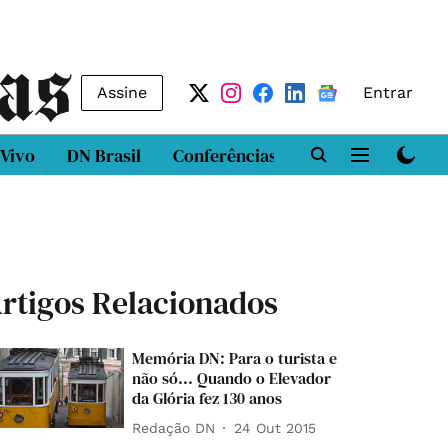
Assine
Entrar
 Vivo
DN Brasil
Conferências
DN LAB
Class
rtigos Relacionados
Memória DN: Para o turista e
não só... Quando o Elevador
da Glória fez 130 anos
Redação DN
24 Out 2015