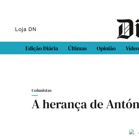
Loja DN
Edição Diária
Últimas
Opinião
Víde
Colunistas
A herança de Antón