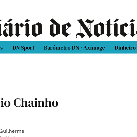
os
DN Sport
Barómetro DN / Aximage
Dinheiro
io Chainho