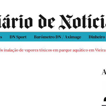
os
DN Sport
Barómetro DN / Aximage
Dinheiro
ós inalação de vapores tóxicos em parque aquático em Vieira
A