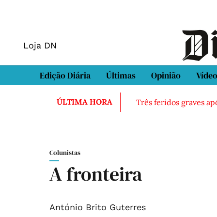
Loja DN
Edição Diária
Últimas
Opinião
Víde
ÚLTIMA HORA
Três feridos graves ap
Colunistas
A fronteira
António Brito Guterres