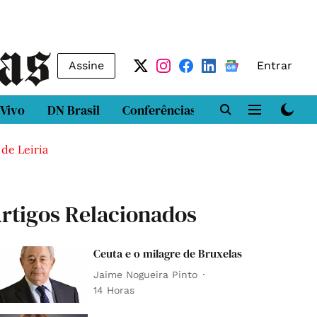
Assine
Entrar
 Vivo
DN Brasil
Conferências
DN LAB
Class
 de Leiria
rtigos Relacionados
Ceuta e o milagre de Bruxelas
Jaime Nogueira Pinto
14 Horas