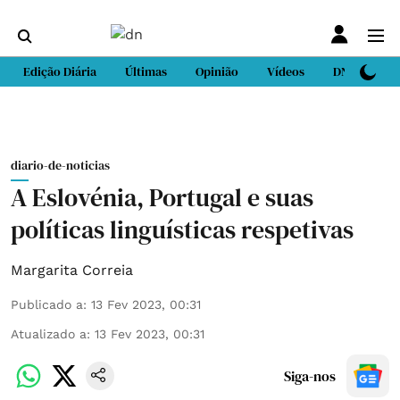
Edição Diária
Últimas
Opinião
Vídeos
DN Sport
diario-de-noticias
A Eslovénia, Portugal e suas
políticas linguísticas respetivas
Margarita Correia
Publicado a
:
13 Fev 2023, 00:31
Atualizado a
:
13 Fev 2023, 00:31
Siga-nos