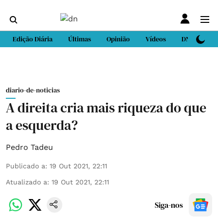
Edição Diária
Últimas
Opinião
Vídeos
DN Sport
diario-de-noticias
A direita cria mais riqueza do que
a esquerda?
Pedro Tadeu
Publicado a
:
19 Out 2021, 22:11
Atualizado a
:
19 Out 2021, 22:11
Siga-nos