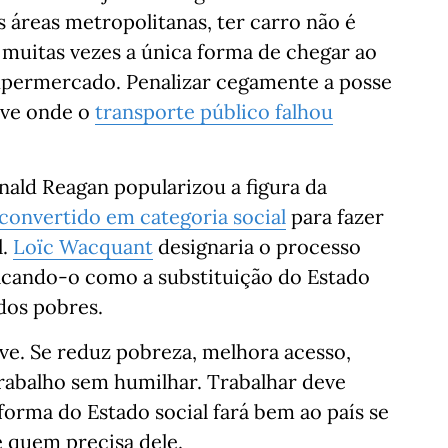
s áreas metropolitanas, ter carro não é
 muitas vezes a única forma de chegar ao
supermercado. Penalizar cegamente a posse
ive onde o
transporte público falhou
nald Reagan popularizou a figura da
convertido em categoria social
para fazer
l.
Loïc Wacquant
designaria o processo
ficando-o como a substituição do Estado
 dos pobres.
lve. Se reduz pobreza, melhora acesso,
rabalho sem humilhar. Trabalhar deve
rma do Estado social fará bem ao país se
 quem precisa dele.