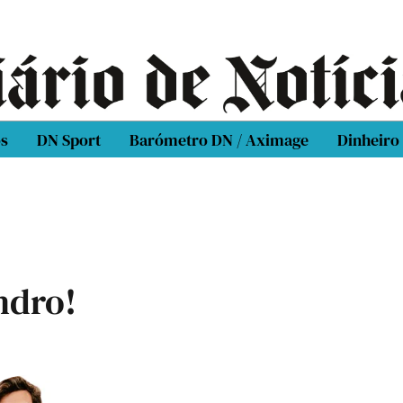
os
DN Sport
Barómetro DN / Aximage
Dinheiro
ndro!