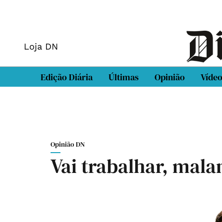
Loja DN
Edição Diária
Últimas
Opinião
Víde
Opinião DN
Vai trabalhar, mala