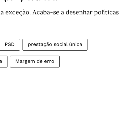
da exceção. Acaba-se a desenhar políticas
PSD
prestação social única
a
Margem de erro