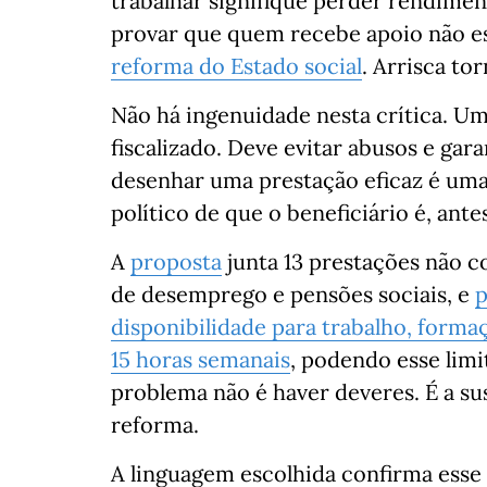
trabalhar signifique perder rendimen
provar que quem recebe apoio não es
reforma do Estado social
. Arrisca to
Não há ingenuidade nesta crítica. Um 
fiscalizado. Deve evitar abusos e gar
desenhar uma prestação eficaz é uma 
político de que o beneficiário é, ante
A
proposta
junta 13 prestações não co
de desemprego e pensões sociais, e
p
disponibilidade para trabalho, formaç
15 horas semanais
, podendo esse lim
problema não é haver deveres. É a su
reforma.
A linguagem escolhida confirma esse