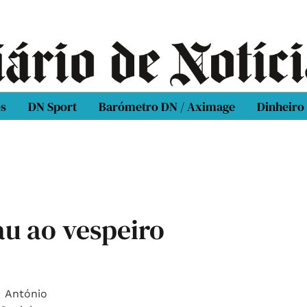
os
DN Sport
Barómetro DN / Aximage
Dinheiro
u ao vespeiro