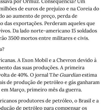
passava por Ormuz. Consequência? Um
milhões de euros de prejuízo e na Coreia do
ido ao aumento de preço, perda de
ão das exportações. Perderam aqueles que
ivos. Da lado norte-americano 15 soldados
ão 3500 mortos entre militares e civis.
a?
icanas. A Exon Mobil e a Chevron devido à
mento das suas produções. A primeira
olta de 40%. O jornal T
he Guardian
estima
is de produção de petróleo e gás ganharam
ó em Março, primeiro mês da guerra.
canos produtores de petróleo, o Brasil e a
odução de petróleo para compensar os