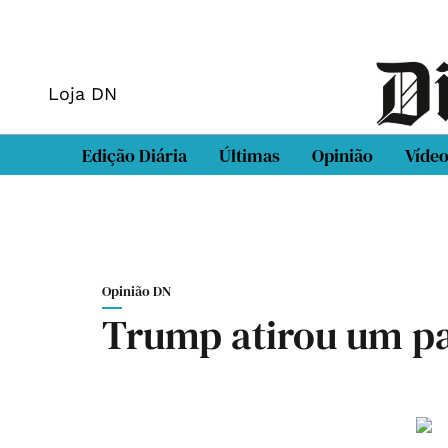
Loja DN
Edição Diária
Últimas
Opinião
Víde
Opinião DN
Trump atirou um pa