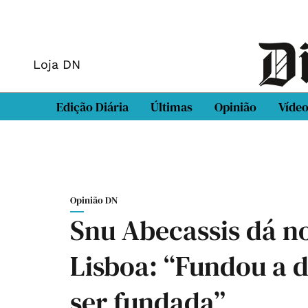
Loja DN
Edição Diária
Últimas
Opinião
Víde
Opinião DN
Snu Abecassis dá n
Lisboa: “Fundou a 
ser fundada”