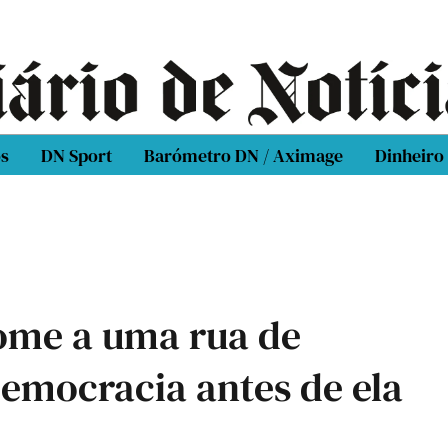
os
DN Sport
Barómetro DN / Aximage
Dinheiro
ome a uma rua de
democracia antes de ela