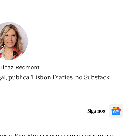
Tinaz Redmont
al, publica 'Lisbon Diaries' no Substack
Siga-nos
orte, Snu Abecassis passou a dar nome a