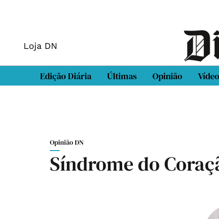
Loja DN
Edição Diária
Últimas
Opinião
Víde
Opinião DN
Síndrome do Coraçã