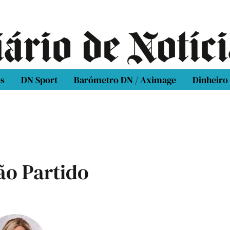
os
DN Sport
Barómetro DN / Aximage
Dinheiro
o Partido