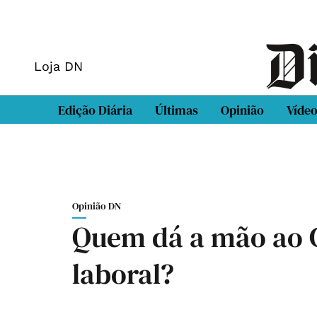
Loja DN
Edição Diária
Últimas
Opinião
Víde
Opinião DN
Quem dá a mão ao 
laboral?