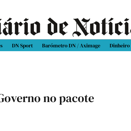
os
DN Sport
Barómetro DN / Aximage
Dinheiro
Governo no pacote