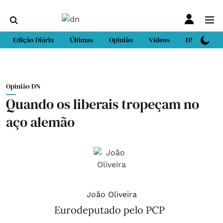
Edição Diária
Últimas
Opinião
Vídeos
DN Sport
Opinião DN
Quando os liberais tropeçam no
aço alemão
João Oliveira
Eurodeputado pelo PCP