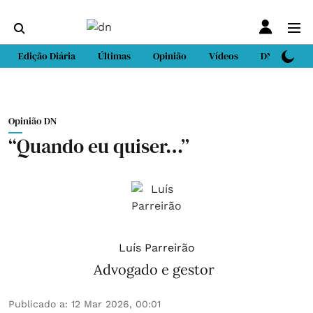
Edição Diária
Últimas
Opinião
Vídeos
DN Sport
Opinião DN
“Quando eu quiser…”
Luís Parreirão
Advogado e gestor
Publicado a
:
12 Mar 2026, 00:01