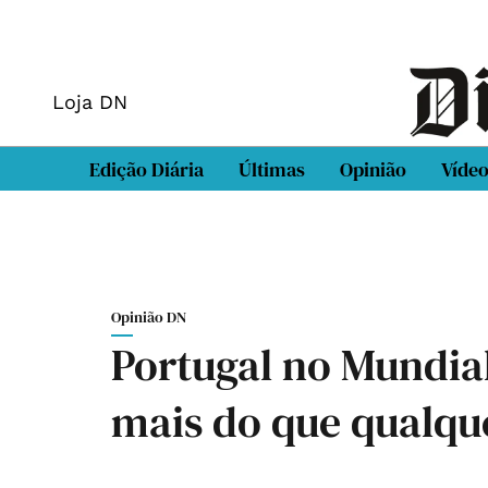
Loja DN
Edição Diária
Últimas
Opinião
Víde
Opinião DN
Portugal no Mundial
mais do que qualqu