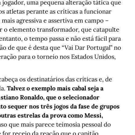
m jogador, uma pequena alteração tática que
os atletas perante as críticas a funcionar
mais agressiva e assertiva em campo –
r o elemento transformador, que catapulte
ntanto, o tempo passa e não está fácil para
o de que é desta que “Vai Dar Portugal” no
eração para o torneio nos Estados Unidos,
beça os destinatários das críticas e, de
da.
Talvez o exemplo mais cabal seja a
istiano Ronaldo, que o selecionador
o sequer nos três jogos da fase de grupos
outras estrelas da prova como Messi,
aso que mais parece teimosia pessoal do
 for receio da reação que o capitão