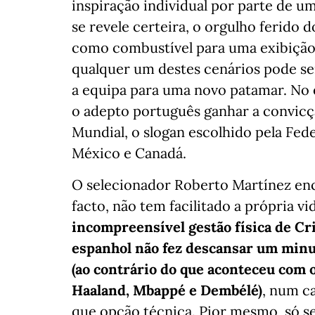
inspiração individual por parte de u
se revele certeira, o orgulho ferido d
como combustível para uma exibição 
qualquer um destes cenários pode se
a equipa para uma novo patamar. No e
o adepto português ganhar a convicçã
Mundial, o slogan escolhido pela Fed
México e Canadá.
O selecionador Roberto Martínez enca
facto, não tem facilitado a própria vi
incompreensível gestão física de Cr
espanhol não fez descansar um minut
(ao contrário do que aconteceu com 
Haaland, Mbappé e Dembélé)
, num c
que opção técnica. Pior mesmo, só se