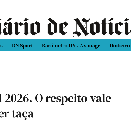
os
DN Sport
Barómetro DN / Aximage
Dinheiro
 2026. O respeito vale
er taça