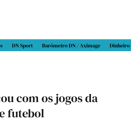
os
DN Sport
Barómetro DN / Aximage
Dinheiro
ou com os jogos da
e futebol