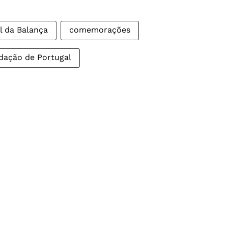
el da Balança
comemorações
dação de Portugal