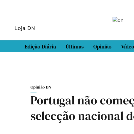
Loja DN
Edição Diária
Últimas
Opinião
Víde
Opinião DN
Portugal não começ
selecção nacional d