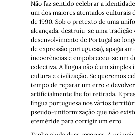
Não faz sentido celebrar a identidad
um dos maiores atentados culturais 
de 1990. Sob o pretexto de uma uni
alcançada, destruiu-se uma tradição
desenvolvimento de Portugal ao long
de expressão portuguesa), apagaram-
incoerências e empobreceu-se um do
colectiva. A língua não é um simples
cultura e civilização. Se queremos ce
tempo de reparar um erro e devolver
artificialmente lhe foi retirada. E p
língua portuguesa nos vários territó
pseudo-uniformização que não existe,
efeméride para corrigir um erro.
Tenho ainda duas reservas. A primei