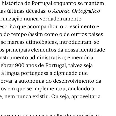
e histórica de Portugal enquanto se mantém
das últimas décadas: o
Acordo Ortográfico
formização nunca verdadeiramente
 escrita que acompanhou o crescimento e
o do tempo (assim como o de outros países
se marcas etimológicas, introduziram-se
s principais elementos da nossa identidade
 instrumento administrativo; é memória,
lebrar 900 anos de Portugal, talvez seja
 à língua portuguesa a dignidade que
reservar a autonomia do desenvolvimento da
rios em que se implementou, anulando a
 nem nunca existiu. Ou seja, aproveitar a
ra prende-se com a escolha do comissário-