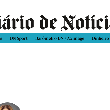
os
DN Sport
Barómetro DN / Aximage
Dinheiro