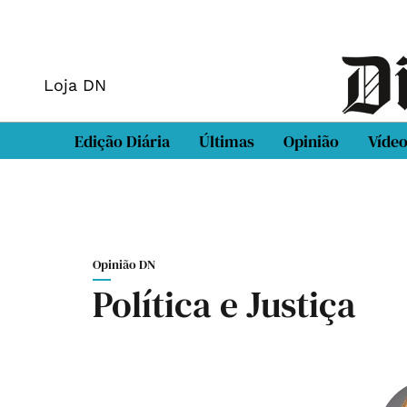
Loja DN
Edição Diária
Últimas
Opinião
Víde
Opinião DN
Política e Justiça