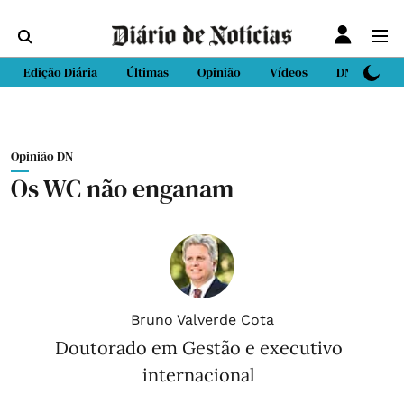
Edição Diária
Últimas
Opinião
Vídeos
DN Sport
Opinião DN
Os WC não enganam
Bruno Valverde Cota
Doutorado em Gestão e executivo
internacional