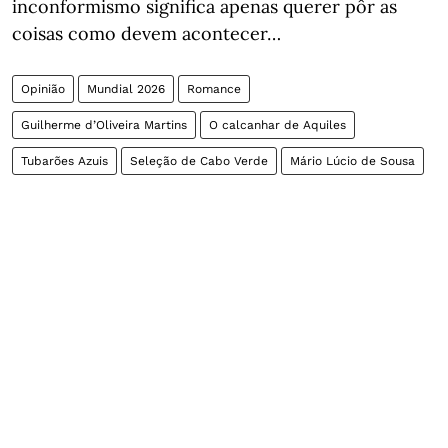
inconformismo significa apenas querer pôr as
coisas como devem acontecer…
Opinião
Mundial 2026
Romance
Guilherme d’Oliveira Martins
O calcanhar de Aquiles
Tubarões Azuis
Seleção de Cabo Verde
Mário Lúcio de Sousa