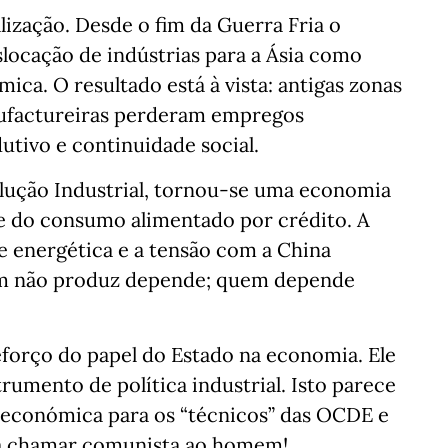
ização. Desde o fim da Guerra Fria o
locação de indústrias para a Ásia como
mica. O resultado está à vista: antigas zonas
anufactureiras perderam empregos
dutivo e continuidade social.
lução Industrial, tornou-se uma economia
 e do consumo alimentado por crédito. A
se energética e a tensão com a China
em não produz depende; quem depende
eforço do papel do Estado na economia. Ele
rumento de política industrial. Isto parece
a económica para os “técnicos” das OCDE e
o a chamar comunista ao homem!