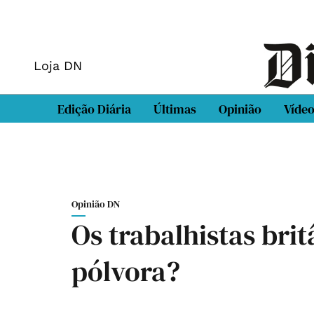
Loja DN
Edição Diária
Últimas
Opinião
Víde
Opinião DN
Os trabalhistas bri
pólvora?