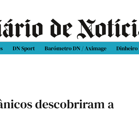
os
DN Sport
Barómetro DN / Aximage
Dinheiro
tânicos descobriram a