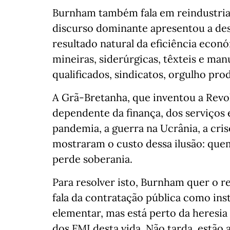
Burnham também fala em reindustrial
discurso dominante apresentou a des
resultado natural da eficiência econó
mineiras, siderúrgicas, têxteis e m
qualificados, sindicatos, orgulho pro
A Grã-Bretanha, que inventou a Revo
dependente da finança, dos serviços
pandemia, a guerra na Ucrânia, a cri
mostraram o custo dessa ilusão: qu
perde soberania.
Para resolver isto, Burnham quer o r
fala da contratação pública como inst
elementar, mas está perto da heresi
dos FMI desta vida. Não tarda, estã