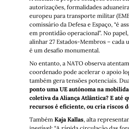
autorizações, formalidades aduaneir
europeu para transporte militar (E
comissário da Defesa e Espaço, “é as
em prontidão operacional”. No papel,
alinhar 27 Estados-Membros – cada 
é um desafio monumental.
No entanto, a NATO observa atentam
coordenado pode acelerar o apoio logí
também gera tensões potenciais. Dua
ponto uma UE autónoma na mobilidade
coletiva da Aliança Atlântica? E até 
recursos é eficiente, ou cria riscos
Também
Kaja Kallas
, alta represent
inegável: “A rápida circulação das fo