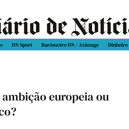
os
DN Sport
Barómetro DN / Aximage
Dinheiro
: ambição europeia ou
ico?