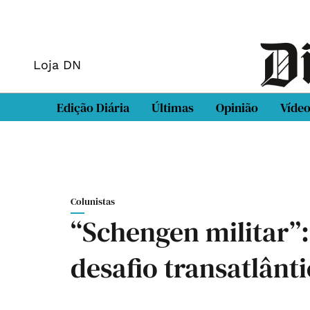
Loja DN
Edição Diária
Últimas
Opinião
Víde
Colunistas
“Schengen militar”
desafio transatlânt