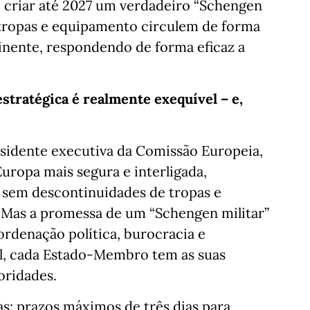
e criar até 2027 um verdadeiro “Schengen
ue tropas e equipamento circulem de forma
inente, respondendo de forma eficaz a
estratégica é realmente exequível – e,
esidente executiva da Comissão Europeia,
uropa mais segura e interligada,
 sem descontinuidades de tropas e
 Mas a promessa de um “Schengen militar”
rdenação política, burocracia e
al, cada Estado-Membro tem as suas
ioridades.
as: prazos máximos de três dias para