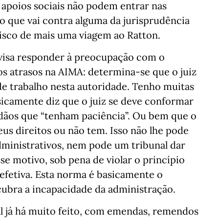
 apoios sociais não podem entrar nas
go que vai contra alguma da jurisprudência
risco de mais uma viagem ao Ratton.
visa responder à preocupação com o
aos atrasos na AIMA: determina-se que o juiz
e trabalho nesta autoridade. Tenho muitas
sicamente diz que o juiz se deve conformar
adãos que “tenham paciência”. Ou bem que o
eus direitos ou não tem. Isso não lhe pode
dministrativos, nem pode um tribunal dar
 motivo, sob pena de violar o princípio
l efetiva. Esta norma é basicamente o
ncubra a incapacidade da administração.
mal já há muito feito, com emendas, remendos