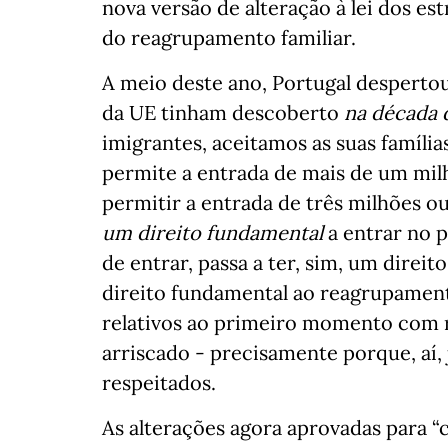
nova versão de alteração à lei dos est
do reagrupamento familiar.
A meio deste ano, Portugal despertou
da UE tinham descoberto
na década 
imigrantes, aceitamos as suas família
permite a entrada de mais de um mil
permitir a entrada de três milhões o
um
direito fundamental
a entrar no 
de entrar, passa a ter, sim, um direit
direito fundamental ao reagrupamento
relativos ao primeiro momento com r
arriscado - precisamente porque, aí, j
respeitados.
As alterações agora aprovadas para “c