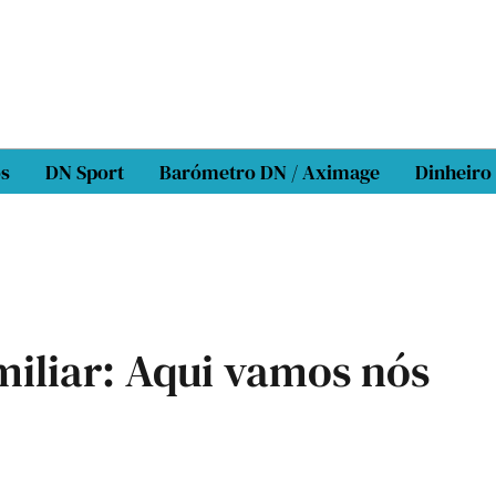
os
DN Sport
Barómetro DN / Aximage
Dinheiro
iliar: Aqui vamos nós