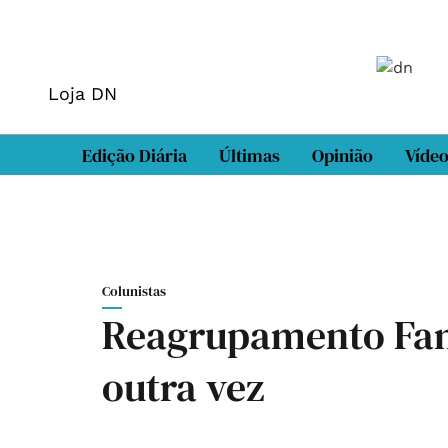
Loja DN
Edição Diária
Últimas
Opinião
Víde
Colunistas
Reagrupamento Fam
outra vez