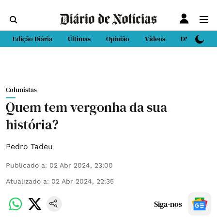
Edição Diária
Últimas
Opinião
Vídeos
DN Sport
Colunistas
Quem tem vergonha da sua
história?
Pedro Tadeu
Publicado a
:
02 Abr 2024, 23:00
Atualizado a
:
02 Abr 2024, 22:35
Siga-nos