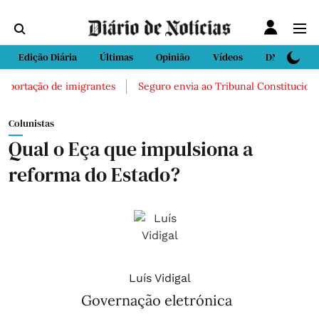
Edição Diária
Últimas
Opinião
Vídeos
DN Sport
eportação de imigrantes
Seguro envia ao Tribunal Constitucional l
Colunistas
Qual o Eça que impulsiona a
reforma do Estado?
Luís Vidigal
Governação eletrónica