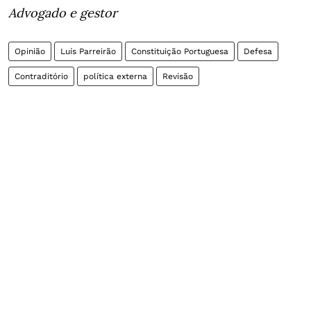
Advogado e gestor
Opinião
Luís Parreirão
Constituição Portuguesa
Defesa
Contraditório
política externa
Revisão