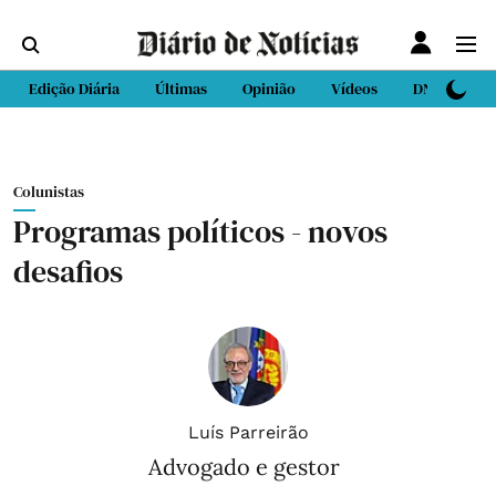
Edição Diária
Últimas
Opinião
Vídeos
DN Sport
Colunistas
Programas políticos - novos
desafios
Luís Parreirão
Advogado e gestor