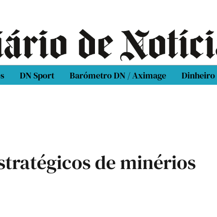
os
DN Sport
Barómetro DN / Aximage
Dinheiro
estratégicos de minérios