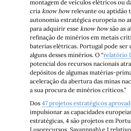
montagem de veículos elétricos ou d
cria
know how
relevante ou aptidão 
autonomia estratégica europeia no a
para adquirir esse
know how
são as 
refinação de minérios em metais crí
baterias elétricas. Portugal pode se
alguns desses minérios. O “
relatório 
potencial dos recursos nacionais atr
depósitos de algumas matérias-primas
aceleração da abertura das minas nac
a sua procura de minérios críticos.”
Dos
47 projetos estratégicos aprova
impulsionar as capacidades europeia
estratégicas, 4 são projetos em Portuga
Lusorecursos, Savannnah) e 1 relativo