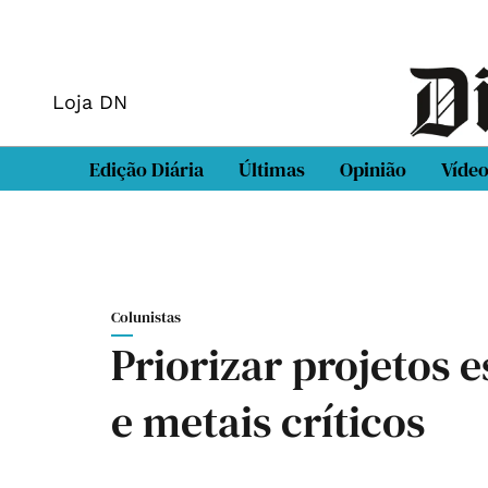
Loja DN
Edição Diária
Últimas
Opinião
Víde
Colunistas
Priorizar projetos 
e metais críticos