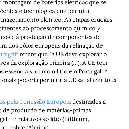
a montagem de baterias elétricas que se
técnica e tecnológica que permita
rmazenamento elétrico. As etapas cruciais
atinentes ao processamento químico /
ticos e à produção de componentes de
r um dos pólos europeus da refinação de
Draghi
” refere que “a UE deve explorar o
avés da exploração mineira (…). A UE tem
 essenciais, como o lítio em Portugal. A
ionais poderia permitir à UE satisfazer toda
dos pela Comissão Europeia
destinados a
s de produção de matérias-primas
l – 3 relativos ao lítio (Lifthium,
 ao cobre (Almina).