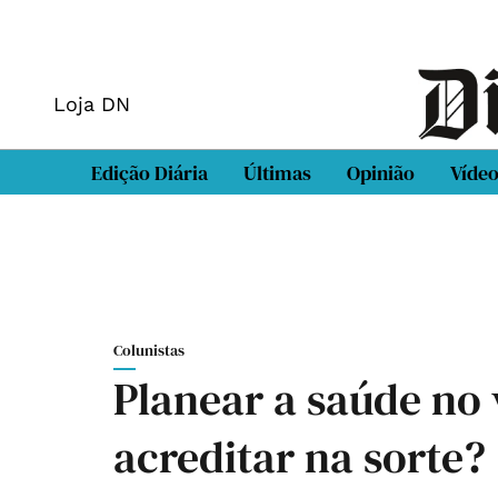
Loja DN
Edição Diária
Últimas
Opinião
Víde
Colunistas
Planear a saúde no 
acreditar na sorte?