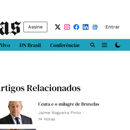
Assine
Entrar
 Vivo
DN Brasil
Conferências
DN LAB
Class
rtigos Relacionados
Ceuta e o milagre de Bruxelas
Jaime Nogueira Pinto
14 Horas