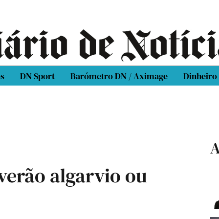
os
DN Sport
Barómetro DN / Aximage
Dinheiro
A
verão algarvio ou