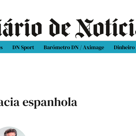
os
DN Sport
Barómetro DN / Aximage
Dinheiro
acia espanhola