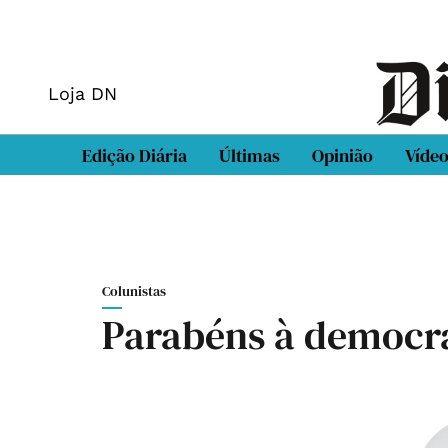
Loja DN
Edição Diária
Últimas
Opinião
Víde
Colunistas
Parabéns à democr