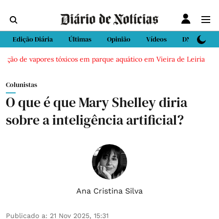
Edição Diária
Últimas
Opinião
Vídeos
DN Sport
ção de vapores tóxicos em parque aquático em Vieira de Leiria
Ca
Colunistas
O que é que Mary Shelley diria
sobre a inteligência artificial?
Ana Cristina Silva
Publicado a
:
21 Nov 2025, 15:31