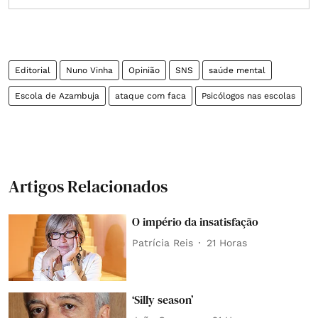
Editorial
Nuno Vinha
Opinião
SNS
saúde mental
Escola de Azambuja
ataque com faca
Psicólogos nas escolas
Artigos Relacionados
O império da insatisfação
Patrícia Reis
21 Horas
‘Silly season’