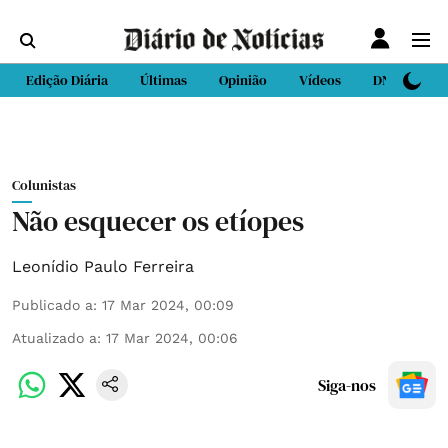
Edição Diária
Últimas
Opinião
Vídeos
DN Sport
Colunistas
Não esquecer os etíopes
Leonídio Paulo Ferreira
Publicado a
:
17 Mar 2024, 00:09
Atualizado a
:
17 Mar 2024, 00:06
Siga-nos