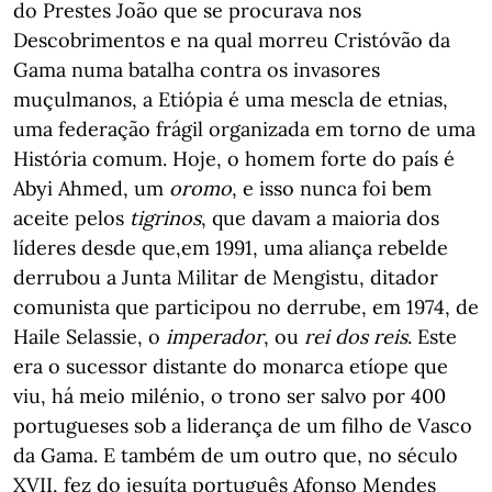
do Prestes João que se procurava nos
Descobrimentos e na qual morreu Cristóvão da
Gama numa batalha contra os invasores
muçulmanos, a Etiópia é uma mescla de etnias,
uma federação frágil organizada em torno de uma
História comum. Hoje, o homem forte do país é
Abyi Ahmed, um
oromo
, e isso nunca foi bem
aceite pelos
tigrinos
, que davam a maioria dos
líderes desde que,em 1991, uma aliança rebelde
derrubou a Junta Militar de Mengistu, ditador
comunista que participou no derrube, em 1974, de
Haile Selassie, o
imperador
, ou
rei dos reis
. Este
era o sucessor distante do monarca etíope que
viu, há meio milénio, o trono ser salvo por 400
portugueses sob a liderança de um filho de Vasco
da Gama. E também de um outro que, no século
XVII, fez do jesuíta português Afonso Mendes