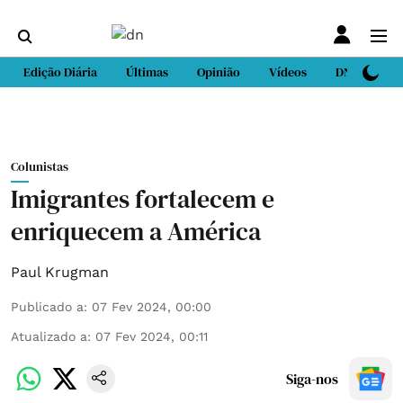
Edição Diária
Últimas
Opinião
Vídeos
DN Sport
Colunistas
Imigrantes fortalecem e
enriquecem a América
Paul Krugman
Publicado a
:
07 Fev 2024, 00:00
Atualizado a
:
07 Fev 2024, 00:11
Siga-nos