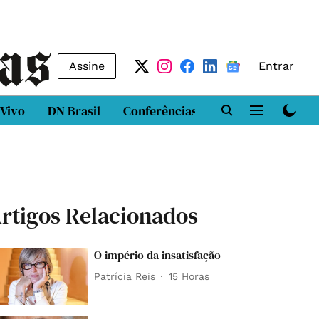
Assine
Entrar
 Vivo
DN Brasil
Conferências
DN LAB
Class
rtigos Relacionados
O império da insatisfação
Patrícia Reis
15 Horas