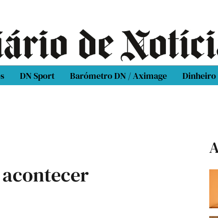
os
DN Sport
Barómetro DN / Aximage
Dinheiro
A
 acontecer