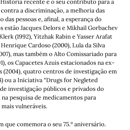
 História recente e o seu contributo para a
a contra a discriminação, a melhoria das
o das pessoas e, afinal, a esperança do
os estão Jacques Delors e Mikhail Gorbachev
lerk (1992), Yitzhak Rabin e Yasser Arafat
 Henrique Cardoso (2000), Lula da Silva
(2007), mas também o Alto Comissariado para
1), os Capacetes Azuis estacionados na ex-
s (2004), quatro centros de investigação em
8) ou a Iniciativa “Drugs for Negleted
 de investigação públicos e privados do
nia na pesquisa de medicamentos para
mais vulneráveis.
m que comemora o seu 75.º aniversário.