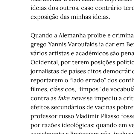
ideias dos outros, caso contrário ter
exposição das minhas ideias.
Quando a Alemanha proíbe e criminal
grego Yannis Varoufakis ia dar em Be
vários artistas e académicos são pen
Ocidental, por terem posições políti
jornalistas de países ditos democrát
reportarem o “lado errado” dos confli
filmes, clássicos, “limpos” de vocabu
contra as
fake news
se impediu a crít
efeitos secundários de vacinas pobr
professor russo Vladimir Pliasso fo
por razões ideológicas; quando em 
socialmente a linguagem não-inclusiva