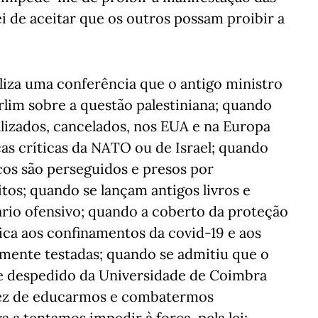
ei de aceitar que os outros possam proibir a
iza uma conferência que o antigo ministro
rlim sobre a questão palestiniana; quando
alizados, cancelados, nos EUA e na Europa
cas críticas da NATO ou de Israel; quando
icos são perseguidos e presos por
tos; quando se lançam antigos livros e
lário ofensivo; quando a coberto da proteção
ica aos confinamentos da covid-19 e aos
emente testadas; quando se admitiu que o
sse despedido da Universidade de Coimbra
vez de educarmos e combatermos
 a tentamos impedir à força, pela lei;