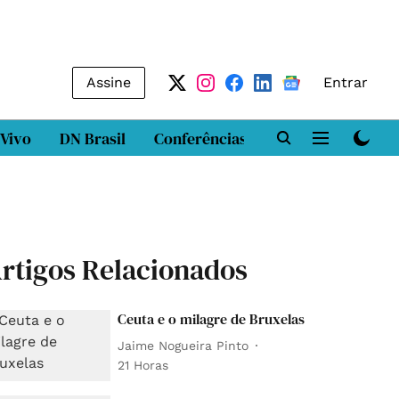
Assine
Entrar
 Vivo
DN Brasil
Conferências
DN LAB
Class
rtigos Relacionados
Ceuta e o milagre de Bruxelas
Jaime Nogueira Pinto
21 Horas