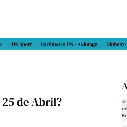
os
DN Sport
Barómetro DN / Aximage
Dinheiro
A
 25 de Abril?