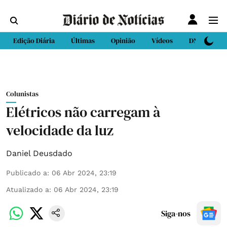
Edição Diária
Últimas
Opinião
Vídeos
DN Sport
Colunistas
Elétricos não carregam à
velocidade da luz
Daniel Deusdado
Publicado a
:
06 Abr 2024, 23:19
Atualizado a
:
06 Abr 2024, 23:19
Siga-nos