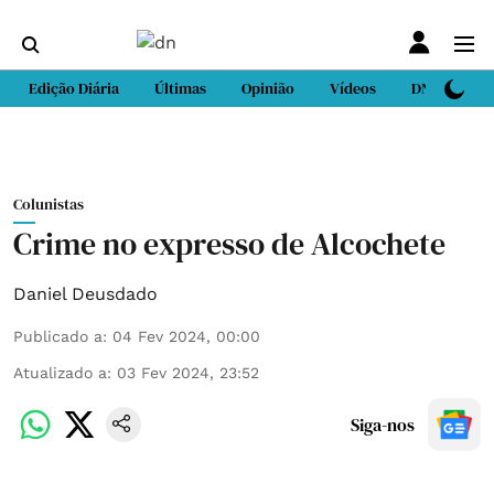
Edição Diária
Últimas
Opinião
Vídeos
DN Sport
Colunistas
Crime no expresso de Alcochete
Daniel Deusdado
Publicado a
:
04 Fev 2024, 00:00
Atualizado a
:
03 Fev 2024, 23:52
Siga-nos