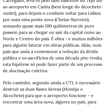
Carregado, levá-lo pelo lado nascente do Tejo até
ao aeroporto em Canha (bem longe do Alcochete-
outlet
), para depois o comboio voltar para Lisboa
por mais uma ponte nova (Chelas-Barreiro),
somando quase mais 100 quilómetros de puro
passeio para se chegar ou sair da capital rumo ao
Norte e Centro do país. É obra - e muitos milhões
para alguém faturar em obras públicas. Aliás, num
país que anda a comemorar a redução da dívida
pública e os sacrifícios de uma década pós-
troika
,
esta hipótese só pode fazer parte de um processo
de alucinação coletiva.
Pelo caminho, segundo ainda a CTI, é necessário
destruir as duas Bases Aéreas (Montijo e
Alcochete) para que o aeroporto funcione - e
encontrar uma área nova, algures no país, para