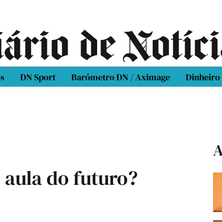
os
DN Sport
Barómetro DN / Aximage
Dinheiro
A
 aula do futuro?