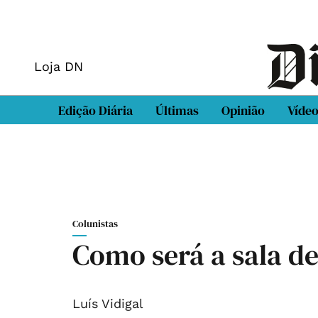
Loja DN
Edição Diária
Últimas
Opinião
Víde
Colunistas
Como será a sala de
Luís Vidigal