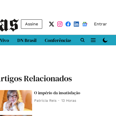
Assine
Entrar
 Vivo
DN Brasil
Conferências
DN LAB
Class
rtigos Relacionados
O império da insatisfação
Patrícia Reis
13 Horas