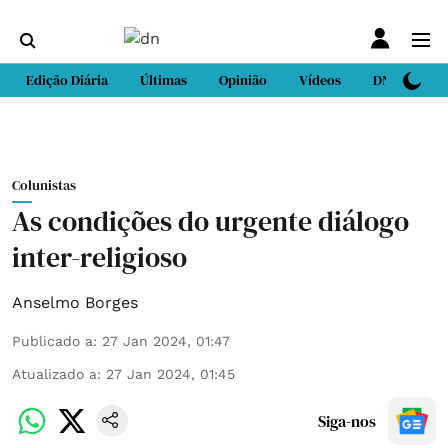
Edição Diária
Últimas
Opinião
Vídeos
DN Sport
Colunistas
As condições do urgente diálogo
inter-religioso
Anselmo Borges
Publicado a
:
27 Jan 2024, 01:47
Atualizado a
:
27 Jan 2024, 01:45
Siga-nos