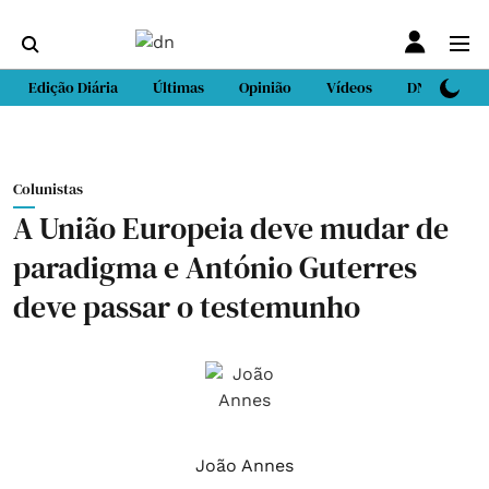
Edição Diária
Últimas
Opinião
Vídeos
DN Sport
Colunistas
A União Europeia deve mudar de
paradigma e António Guterres
deve passar o testemunho
João Annes