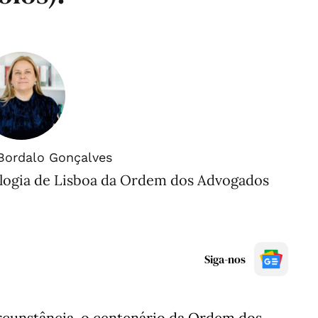
Bordalo Gonçalves
logia de Lisboa da Ordem dos Advogados
Siga-nos
cunstância, o centenário da Ordem dos