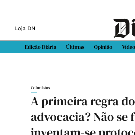
Loja DN
Edição Diária
Últimas
Opinião
Víde
Colunistas
A primeira regra do
advocacia? Não se f
inventam-se protoc