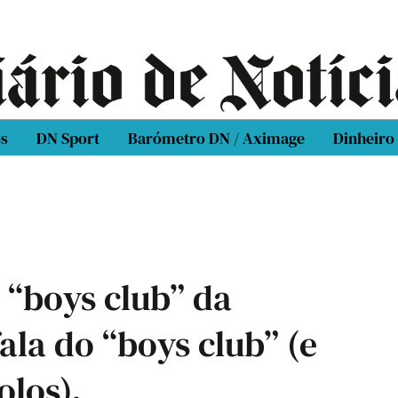
os
DN Sport
Barómetro DN / Aximage
Dinheiro
 “boys club” da
ala do “boys club” (e
olos).