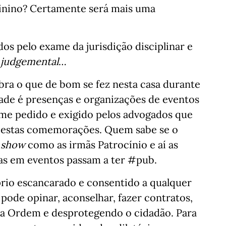
minino? Certamente será mais uma
os pelo exame da jurisdição disciplinar e
o
judgemental
…
bra o que de bom se fez nesta casa durante
dade é presenças e organizações de eventos
rme pedido e exigido pelos advogados que
m estas comemorações. Quem sabe se o
y show
como as irmãs Patrocínio e aí as
as em eventos passam a ter #pub.
prio escancarado e consentido a qualquer
ode opinar, aconselhar, fazer contratos,
o a Ordem e desprotegendo o cidadão. Para