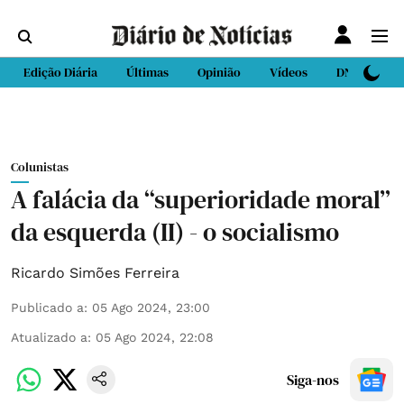
Edição Diária
Últimas
Opinião
Vídeos
DN Sport
Colunistas
A falácia da “superioridade moral”
da esquerda (II) - o socialismo
Ricardo Simões Ferreira
Publicado a
:
05 Ago 2024, 23:00
Atualizado a
:
05 Ago 2024, 22:08
Siga-nos