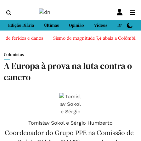
Edição Diária
Últimas
Opinião
Vídeos
DN Sport
de feridos e danos
Sismo de magnitude 7,4 abala a Colômbia. Há r
Colunistas
A Europa à prova na luta contra o
cancro
Tomislav Sokol e Sérgio Humberto
Coordenador do Grupo PPE na Comissão de