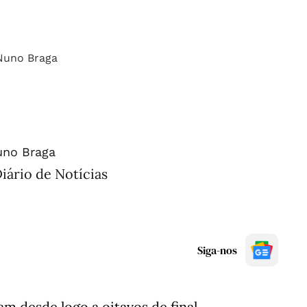
no Braga
iário de Notícias
Siga-nos
m desde logo a oitavos de final