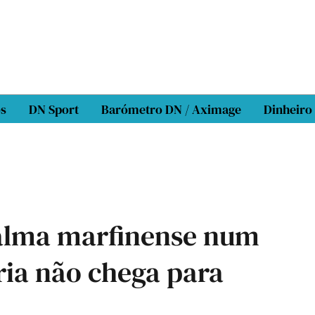
os
DN Sport
Barómetro DN / Aximage
Dinheiro
 alma marfinense num
ria não chega para