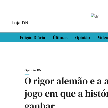
Loja DN
Edição Diária
Últimas
Opinião
Víde
Opinião DN
O rigor alemão e a
jogo em que a histó
ganhar