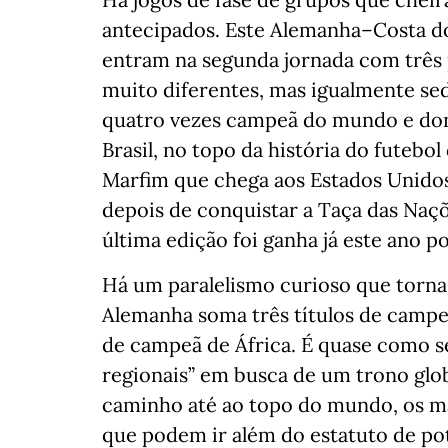
antecipados. Este Alemanha–Costa do
entram na segunda jornada com três p
muito diferentes, mas igualmente se
quatro vezes campeã do mundo e dona
Brasil, no topo da história do futebo
Marfim que chega aos Estados Unidos
depois de conquistar a Taça das Naçõ
última edição foi ganha já este ano p
Há um paralelismo curioso que torna 
Alemanha soma três títulos de campeã
de campeã de África. É quase como se 
regionais” em busca de um trono glob
caminho até ao topo do mundo, os ma
que podem ir além do estatuto de pot