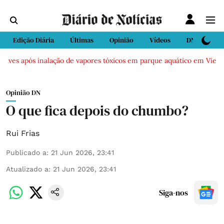
Edição Diária
Últimas
Opinião
Vídeos
DN Sport
aves após inalação de vapores tóxicos em parque aquático em Vieira de
Opinião DN
O que fica depois do chumbo?
Rui Frias
Publicado a
:
21 Jun 2026, 23:41
Atualizado a
:
21 Jun 2026, 23:41
Siga-nos