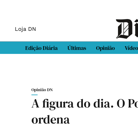
Loja DN
Edição Diária
Últimas
Opinião
Víde
Opinião DN
A figura do dia. O 
ordena