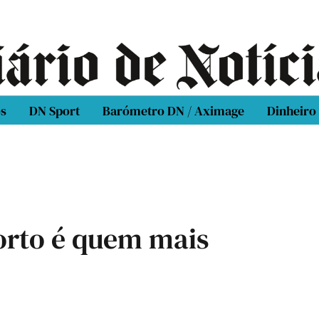
os
DN Sport
Barómetro DN / Aximage
Dinheiro
Porto é quem mais