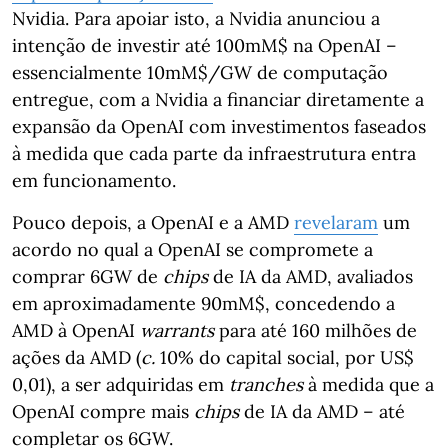
Nvidia. Para apoiar isto, a Nvidia anunciou a
intenção de investir até 100mM$ na OpenAI –
essencialmente 10mM$/GW de computação
entregue, com a Nvidia a financiar diretamente a
expansão da OpenAI com investimentos faseados
à medida que cada parte da infraestrutura entra
em funcionamento.
Pouco depois, a OpenAI e a AMD
revelaram
um
acordo no qual a OpenAI se compromete a
comprar 6GW de
chips
de IA da AMD, avaliados
em aproximadamente 90mM$, concedendo a
AMD à OpenAI
warrants
para até 160 milhões de
ações da AMD (
c.
10% do capital social, por US$
0,01), a ser adquiridas em
tranches
à medida que a
OpenAI compre mais
chips
de IA da AMD – até
completar os 6GW.