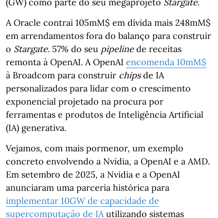
(GW) como parte do seu megaprojeto
Stargate
.
A Oracle contrai 105mM$ em dívida mais 248mM$
em arrendamentos fora do balanço para construir
o
Stargate
. 57% do seu
pipeline
de receitas
remonta à OpenAI. A OpenAI
encomenda 10mM$
à Broadcom para construir
chips
de IA
personalizados para lidar com o crescimento
exponencial projetado na procura por
ferramentas e produtos de Inteligência Artificial
(IA) generativa.
Vejamos, com mais pormenor, um exemplo
concreto envolvendo a Nvidia, a OpenAI e a AMD.
Em setembro de 2025, a Nvidia e a OpenAI
anunciaram uma parceria histórica para
implementar 10GW de capacidade de
supercomputação de IA
utilizando sistemas