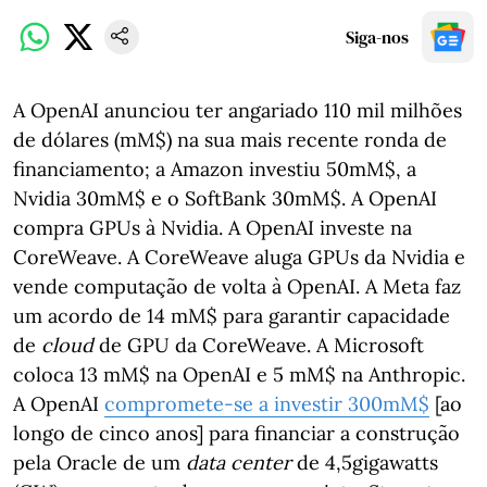
Siga-nos
A OpenAI anunciou ter angariado 110 mil milhões
de dólares (mM$) na sua mais recente ronda de
financiamento; a Amazon investiu 50mM$, a
Nvidia 30mM$ e o SoftBank 30mM$. A OpenAI
compra GPUs à Nvidia. A OpenAI investe na
CoreWeave. A CoreWeave aluga GPUs da Nvidia e
vende computação de volta à OpenAI. A Meta faz
um acordo de 14 mM$ para garantir capacidade
de
cloud
de GPU da CoreWeave. A Microsoft
coloca 13 mM$ na OpenAI e 5 mM$ na Anthropic.
A OpenAI
compromete-se a investir 300mM$
[ao
longo de cinco anos] para financiar a construção
pela Oracle de um
data center
de 4,5gigawatts