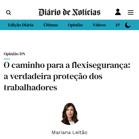
Edição Diária
Últimas
Opinião
Vídeos
DN Sport
Opinião DN
O caminho para a flexisegurança:
a verdadeira proteção dos
trabalhadores
Mariana Leitão